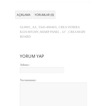
AÇIKLAMA
YORUMLAR (0)
GL0001_AA , TA45-40048A , CREA VENERA
K32S-MY20N ,SHARP PANEL , 32" , CREA MAİN
BOARD
YORUM YAP
Adınız:
Yorumunuz: