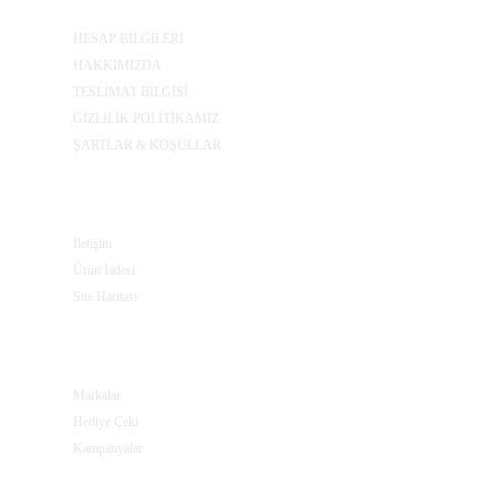
HESAP BİLGİLERİ
HAKKIMIZDA
TESLİMAT BİLGİSİ
GİZLİLİK POLİTİKAMIZ
ŞARTLAR & KOŞULLAR
MÜŞTERI SERVISI
İletişim
Ürün İadesi
Site Haritası
EKSTRALAR
Markalar
Hediye Çeki
Kampanyalar