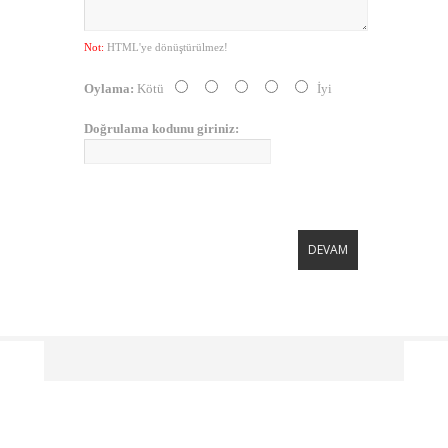
Not:
HTML'ye dönüştürülmez!
Oylama:
Kötü
İyi
Doğrulama kodunu giriniz:
DEVAM
BILGILER