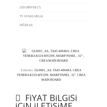
LED DRİVER (7)
TV AYAKLARI (4)
DİĞER (0)
Etiketler:
GL0001_AA
,
TA45-40048A
,
CREA
VENERA K32S-MY20N
,
SHARP PANEL
,
32"
,
CREA
MAİN BOARD
FiYAT BiLGiSi
iCiN iLETiSiME