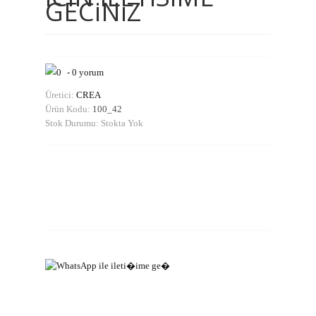
GECiNiZ
-
0 yorum
Üretici:
CREA
Ürün Kodu:
100_42
Stok Durumu:
Stokta Yok