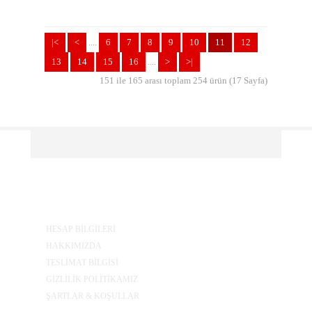
|<
<
....
6
7
8
9
10
11
12
13
14
15
16
....
>
>|
151 ile 165 arası toplam 254 ürün (17 Sayfa)
BILGILER
HESAP BİLGİLERİ
HAKKIMIZDA
TESLİMAT BİLGİSİ
GİZLİLİK POLİTİKAMIZ
ŞARTLAR & KOŞULLAR