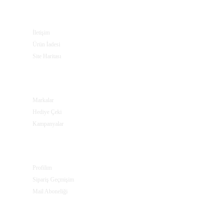
MÜŞTERI SERVISI
İletişim
Ürün İadesi
Site Haritası
EKSTRALAR
Markalar
Hediye Çeki
Kampanyalar
PROFILIM
Profilim
Sipariş Geçmişim
Mail Aboneliği