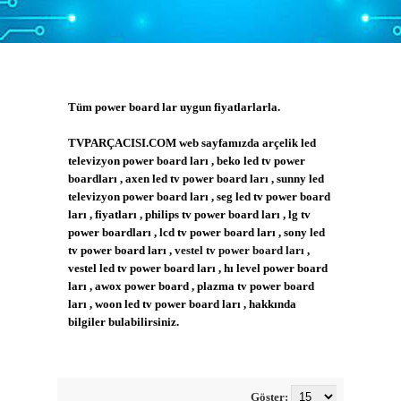
Tüm power board lar uygun fiyatlarlarla.
TVPARÇACISI.COM web sayfamızda arçelik led
televizyon power board ları , beko led tv power
boardları , axen led tv power board ları , sunny led
televizyon power board ları , seg led tv power board
ları , fiyatları , philips tv power board ları , lg tv
power boardları , lcd tv power board ları , sony led
tv power board ları ,
vestel tv power board ları
,
vestel led tv power board ları , hı level power board
ları , awox power board , plazma tv power board
ları , woon led tv power board ları , hakkında
bilgiler bulabilirsiniz.
Göster: