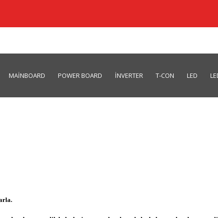
MAİNBOARD
POWER BOARD
İNVERTER
T-CON
LED
LE
arla.