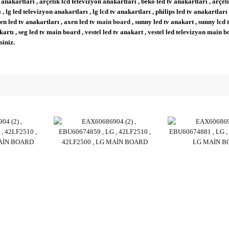
rtları , arçelik lcd televizyon anakartları , beko led tv anakartları , arçelik
 , lg led televizyon anakartları , lg lcd tv anakartları , philips led tv anakartları 
xen led tv anakartları , axen led tv
main board
, sunny led tv anakart , sunny lcd
kartı , seg led tv main board , vestel led tv anakart , vestel led televizyon main 
siniz.