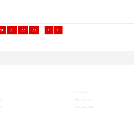
20
21
22
23
....
>
>|
I SERVISI
EKSTRALAR
Markalar
si
Hediye Çeki
sı
Kampanyalar