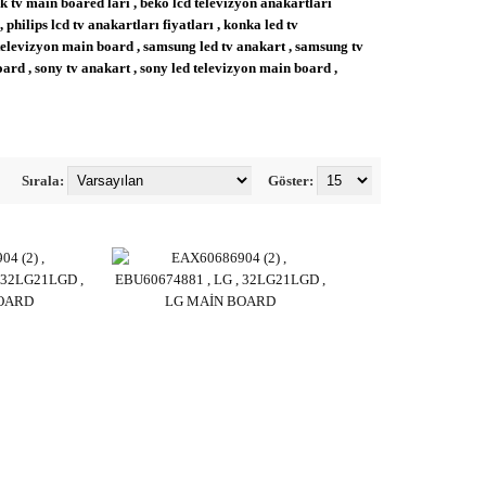
 tv main boared ları , beko lcd televizyon anakartları
, philips lcd tv anakartları fiyatları , konka led tv
 televizyon main board , samsung led tv anakart ,
samsung tv
board , sony tv anakart , sony led televizyon main board ,
Sırala:
Göster: