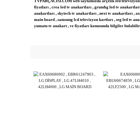
TVPARÇACISI.COM web sayfamızda arçelik led televizyon anaka
fiyatları , crea led tv anakartları , grundıg led tv anakartları
anakartları , skytech tv anakartları , next tv anakartları , a
main board
, samsung lcd televizyon kartları , seg led tv ana
yumatu tv anakart , ve fiyatları konusunda bilgiler bulabilir