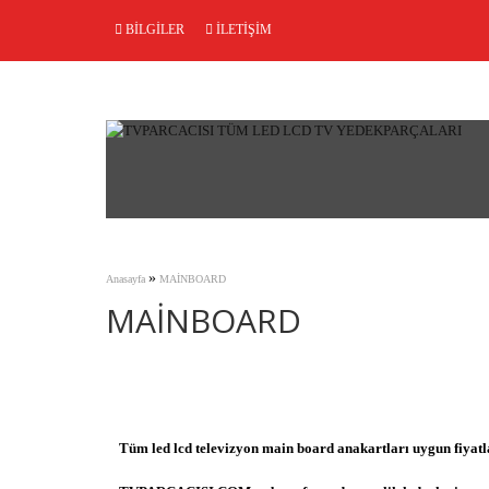
BILGILER
İLETIŞIM
»
Anasayfa
MAİNBOARD
MAİNBOARD
Tüm led lcd televizyon main board anakartları uygun fiyatl