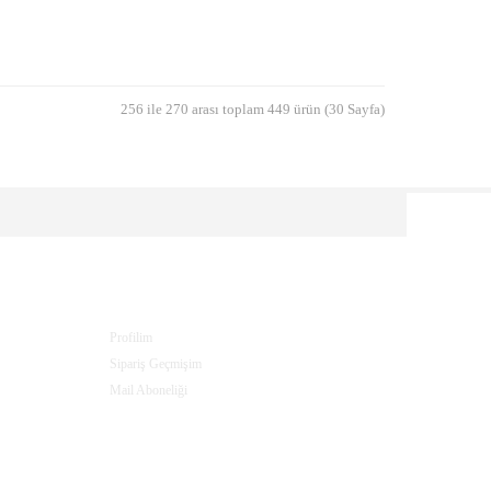
256 ile 270 arası toplam 449 ürün (30 Sayfa)
PROFILIM
Profilim
Sipariş Geçmişim
Mail Aboneliği