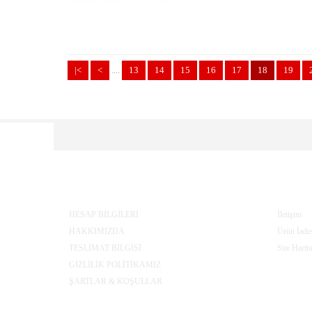
|<
<
....
13
14
15
16
17
18
19
BILGILER
MÜŞTER
HESAP BİLGİLERİ
İletişim
HAKKIMIZDA
Ürün İade
TESLİMAT BİLGİSİ
Site Harita
GİZLİLİK POLİTİKAMIZ
ŞARTLAR & KOŞULLAR