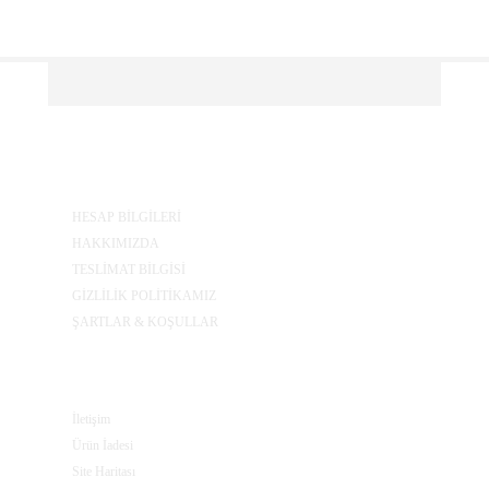
BILGILER
HESAP BİLGİLERİ
HAKKIMIZDA
TESLİMAT BİLGİSİ
GİZLİLİK POLİTİKAMIZ
ŞARTLAR & KOŞULLAR
MÜŞTERI SERVISI
İletişim
Ürün İadesi
Site Haritası