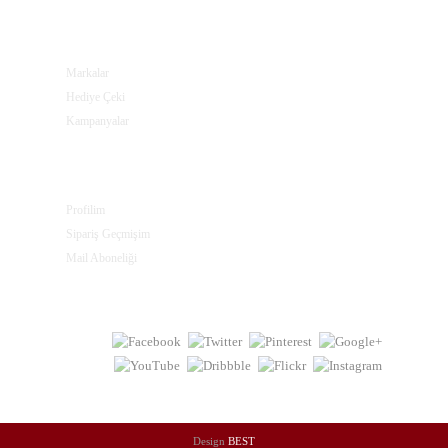
EKSTRALAR
Markalar
Hediye Çeki
Kampanyalar
PROFILIM
Profilim
Sipariş Geçmişim
Mail Aboneliği
Design
BEST