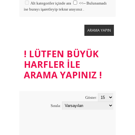
Alt kategoriler içinde ara
<<-- Bulunamadı
ise burayı işaretleyip tekrar arayınız .
! LÜTFEN BÜYÜK
HARFLER ILE
ARAMA YAPINIZ !
Göster:
Sırala: